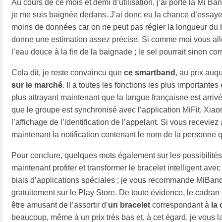
Au cours de ce mois et demi d’utilisation, j’ai porté la Mi Ba
je me suis baignée dedans. J’ai donc eu la chance d’essayer
moins de données car on ne peut pas régler la longueur du 
donne une estimation assez précise. Si comme moi vous alle
l’eau douce à la fin de la baignade ; le sel pourrait sinon c
Cela dit, je reste convaincu que
ce smartband
, au prix auqu
sur le marché
. Il a toutes les fonctions les plus importante
plus attrayant maintenant que la langue françaisne est arriv
que le groupe est synchronisé avec l’application MiFit, Xiaomi
l’affichage de l’identification de l’appelant. Si vous recev
maintenant la notification contenant le nom de la personne 
Pour conclure, quelques mots également sur les possibilité
maintenant profiter et transformer le bracelet intelligent av
biais d’applications spéciales ; je vous recommande MiBan
gratuitement sur le Play Store. De toute évidence, le cadran 
être amusant de l’assortir d’
un bracelet
correspondant à
la 
beaucoup, même à un prix très bas et, à cet égard, je vous 