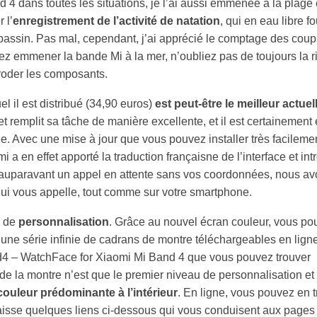
nd 4 dans toutes les situations, je l’ai aussi emmenée à la plage 
 l’
enregistrement de l’activité de natation
, qui en eau libre fo
bassin. Pas mal, cependant, j’ai apprécié le comptage des coup
z emmener la bande Mi à la mer, n’oubliez pas de toujours la r
orroder les composants.
el il est distribué (34,90 euros)
est peut-être le meilleur actue
s et remplit sa tâche de manière excellente, et il est certainement
ée. Avec une mise à jour que vous pouvez installer très facilemen
 a en effet apporté la traduction françaisne de l’interface et intr
iez auparavant un appel en attente sans vos coordonnées, nous a
qui vous appelle, tout comme sur votre smartphone.
s de
personnalisation
. Grâce au nouvel écran couleur, vous po
ec une série infinie de cadrans de montre téléchargeables en ligne
d4 – WatchFace for Xiaomi Mi Band 4 que vous pouvez trouver
de la montre n’est que le premier niveau de personnalisation et 
couleur prédominante à l’intérieur
. En ligne, vous pouvez en 
laisse quelques liens ci-dessous qui vous conduisent aux pages