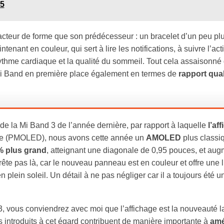
65
 facteur de forme que son prédécesseur : un bracelet d’un peu pl
ant en couleur, qui sert à lire les notifications, à suivre l’acti
 rythme cardiaque et la qualité du sommeil. Tout cela assaisonné
i Band en première place également en termes de
rapport qual
de la Mi Band 3 de l’année dernière, par rapport à laquelle
l’af
sive (PMOLED), nous avons cette année un
AMOLED
plus classi
 plus grand
, atteignant une diagonale de 0,95 pouces, et au
rrête pas là, car le nouveau panneau est en couleur et offre une 
lein soleil. Un détail à ne pas négliger car il a toujours été un
, vous conviendrez avec moi que l’affichage est la nouveauté l
introduits à cet égard contribuent de manière importante à
amé