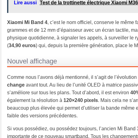
Lire aussi
Test de la trottinette électrique Xiaomi M3
Xiaomi Mi Band 4
, c’est le nom officiel, conserve le même
grammes et de 12 mm d’épaisseur avec un écran tactile, mainten
physique quotidienne, à signaler les appels, à surveiller le
(
34,90 euros
) qui, depuis la première génération, place le
M
Nouvel affichage
Comme nous l’avons déjà mentionné, il s’agit de l’évolution 
change
avant tout. Au lieu de l’unité OLED à matrice pas
s’améliore sur tous les plans. Tout d’abord, il est environ
40%
également la résolution à
120×240 pixels
. Mais cela ne s’a
beaucoup plus élevée qui permet d’utiliser la bande même en p
faible des versions précédentes.
Si vous possédiez, ou possédez toujours, l’ancien Mi Band 3
importante de ce nouveau smartband. Tous les changements 