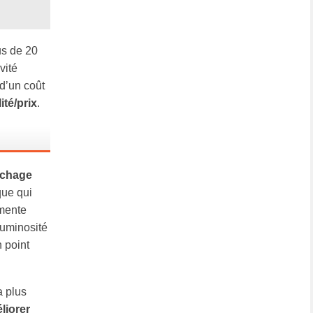
us de 20
vité
 d’un coût
ité/prix
.
fichage
que qui
gmente
luminosité
 point
a plus
liorer