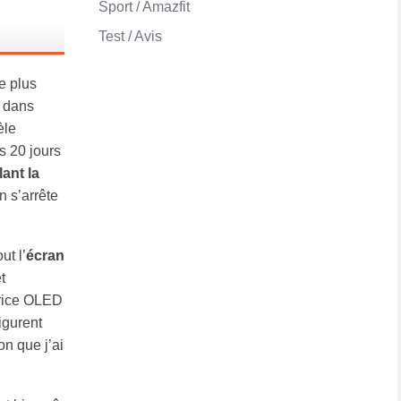
Sport / Amazfit
Test / Avis
le plus
t dans
èle
s 20 jours
lant la
n s’arrête
ut l’
écran
t
trice OLED
igurent
on que j’ai