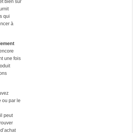
et bien sûr
urnit
s qui
incer à
llement
 encore
t une fois
oduit
vons
uvez
 ou par le
il peut
trouver
 d’achat