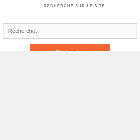
RECHERCHE SUR LE SITE
Rechercher :
CATEGORIES
Actualité
Domotique / Maison
Fiche technique
Smartphones
Sport / Amazfit