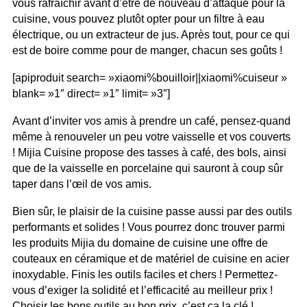
vous rafraîchir avant d’être de nouveau d’attaque pour la
cuisine, vous pouvez plutôt opter pour un filtre à eau
électrique, ou un extracteur de jus. Après tout, pour ce qui
est de boire comme pour de manger, chacun ses goûts !
[apiproduit search= »xiaomi%bouilloir||xiaomi%cuiseur »
blank= »1″ direct= »1″ limit= »3″]
Avant d’inviter vos amis à prendre un café, pensez-quand
même à renouveler un peu votre vaisselle et vos couverts
! Mijia Cuisine propose des tasses à café, des bols, ainsi
que de la vaisselle en porcelaine qui sauront à coup sûr
taper dans l’œil de vos amis.
Bien sûr, le plaisir de la cuisine passe aussi par des outils
performants et solides ! Vous pourrez donc trouver parmi
les produits Mijia du domaine de cuisine une offre de
couteaux en céramique et de matériel de cuisine en acier
inoxydable. Finis les outils faciles et chers ! Permettez-
vous d’exiger la solidité et l’efficacité au meilleur prix !
Choisir les bons outils au bon prix, c’est ça la clé !